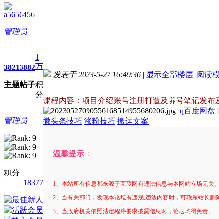
a5656456
管理员
1
万
3821
3882
发表于 2023-5-27 16:49:36
|
显示全部楼层
|
阅读
主题
帖子
积
进入图片模式
分
课程内容：项目介绍账号注册打造及养号笔记发布
q百度网盘下
管理员
微头条技巧
涨粉技巧
搬运文案
温馨提示：
积分
18377
1、本站所有信息都来源于互联网有违法信息与本网站立场无关
2、当有关部门，发现本论坛有违规,违法内容时，可联系站长删
3、当政府机关依照法定程序要求披露信息时，论坛均得免责。