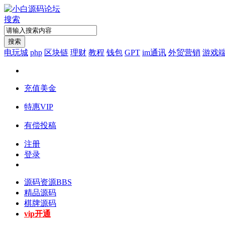
搜索
搜索
电玩城
php
区块链
理财
教程
钱包
GPT
im通讯
外贸营销
游戏
充值美金
特惠VIP
有偿投稿
注册
登录
源码资源
BBS
精品源码
棋牌源码
vip开通