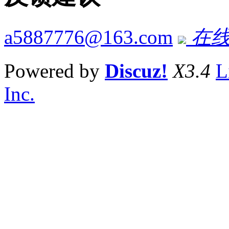
a5887776@163.com
在线
Powered by
Discuz!
X3.4
L
Inc.