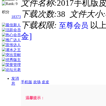
文件名称:
2017手机版
下载次数:
38
文件大小:
积分
18373
下载权限:
以
至尊会员
金]
发消
手机版
农场
皮皮
息
温馨提示：