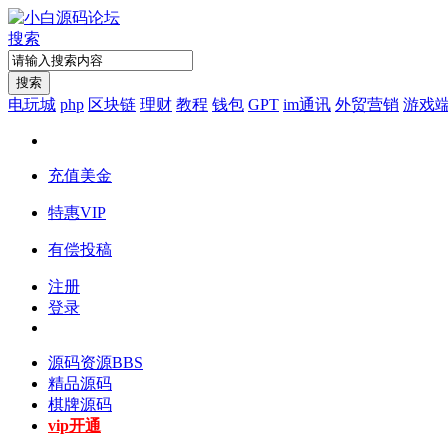
搜索
搜索
电玩城
php
区块链
理财
教程
钱包
GPT
im通讯
外贸营销
游戏
充值美金
特惠VIP
有偿投稿
注册
登录
源码资源
BBS
精品源码
棋牌源码
vip开通