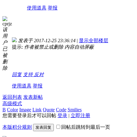
使用道具
举报
cprjz
该
用
发表于 2017-12-25 23:36:14
|
显示全部楼层
户
提示:
作者被禁止或删除 内容自动屏蔽
已
被
删
除
回复
支持
反对
使用道具
举报
返回列表
发表新帖
高级模式
B
Color
Image
Link
Quote
Code
Smilies
您需要登录后才可以回帖
登录
|
立即注册
本版积分规则
回帖后跳转到最后一页
发表回复