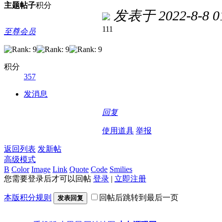
主题
帖子
积分
发表于 2022-8-8 01
111
至尊会员
积分
357
发消息
回复
使用道具
举报
返回列表
发新帖
高级模式
B
Color
Image
Link
Quote
Code
Smilies
您需要登录后才可以回帖
登录
|
立即注册
本版积分规则
回帖后跳转到最后一页
发表回复