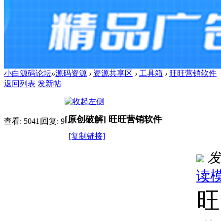
小白源码论坛
»
源码资源
›
资源共享区
›
工具箱
›
旺旺营销软件
返回列表
发新帖
[原创破解]
旺旺营销软件
查看:
5041
|
回复:
9
[复制链接]
发
读
旺