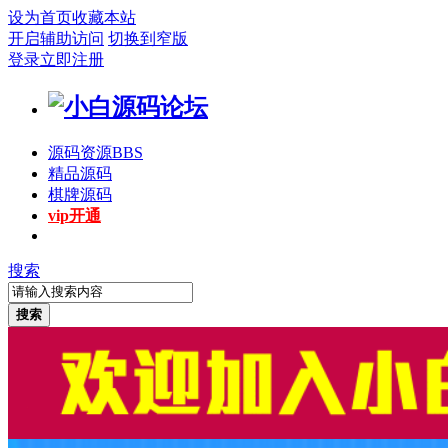
设为首页
收藏本站
开启辅助访问
切换到窄版
登录
立即注册
源码资源
BBS
精品源码
棋牌源码
vip开通
搜索
搜索