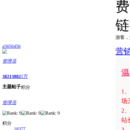
费
链
游客，
a5656456
营
管理员
温
3821
3882
1万
主题
帖子
积分
1
场
管理员
2
站
积分
3
18377