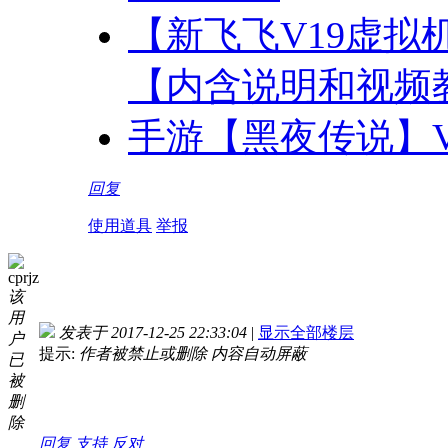
【新飞飞V19虚拟
【内含说明和视频
手游【黑夜传说】V
回复
使用道具
举报
cprjz
该
用
发表于 2017-12-25 22:33:04
|
显示全部楼层
户
提示:
作者被禁止或删除 内容自动屏蔽
已
被
删
除
回复
支持
反对