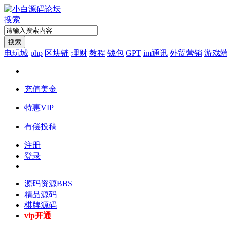
搜索
搜索
电玩城
php
区块链
理财
教程
钱包
GPT
im通讯
外贸营销
游戏
充值美金
特惠VIP
有偿投稿
注册
登录
源码资源
BBS
精品源码
棋牌源码
vip开通