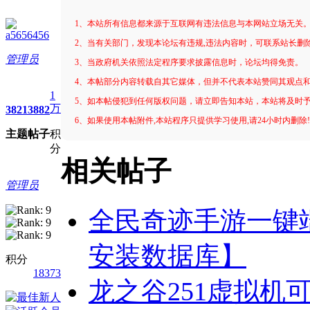
1、本站所有信息都来源于互联网有违法信息与本网站立场无关
a5656456
2、当有关部门，发现本论坛有违规,违法内容时，可联系站长删
管理员
3、当政府机关依照法定程序要求披露信息时，论坛均得免责。
4、本帖部分内容转载自其它媒体，但并不代表本站赞同其观点
1
5、如本帖侵犯到任何版权问题，请立即告知本站，本站将及时
万
3821
3882
6、如果使用本帖附件,本站程序只提供学习使用,请24小时内删除
主题
帖子
积
分
相关帖子
管理员
全民奇迹手游一键
安装数据库】
积分
18373
龙之谷251虚拟机可