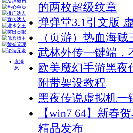
的两枚超级纹章
弹弹堂3.1引文版
（页游）热血海贼
武林外传一键端，
发消
欧美魔幻手游黑夜
息
附带架设教程
黑夜传说虚拟机一
【win7 64】新
精品发布