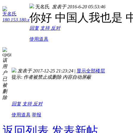
无名氏
发表于 2016-6-20 05:53:46
无名氏
你好 中国人我也是 
180.153.180.x
回复
支持
反对
使用道具
cprjz
该
用
发表于 2017-12-25 21:23:24
|
显示全部楼层
户
提示:
作者被禁止或删除 内容自动屏蔽
已
被
删
除
回复
支持
反对
使用道具
举报
返回列表
发表新帖