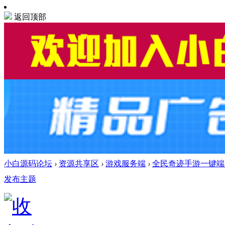
返回顶部
小白源码论坛
›
资源共享区
›
游戏服务端
›
全民奇迹手游一键端【
发布主题