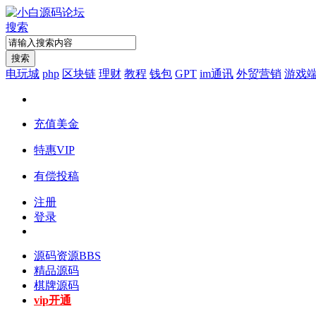
搜索
搜索
电玩城
php
区块链
理财
教程
钱包
GPT
im通讯
外贸营销
游戏
充值美金
特惠VIP
有偿投稿
注册
登录
源码资源
BBS
精品源码
棋牌源码
vip开通