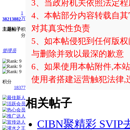
3、当政府机关依照法定
1
4、本帖部分内容转载自
万
3821
3882
对其真实性负责
主题
帖子
积
分
5、如本帖侵犯到任何版
管理员
与删除并致以最深的歉意
6、如果使用本帖附件,本站
使用者搭建运营触犯法律,
积分
18377
相关帖子
CIBN聚精彩 SV