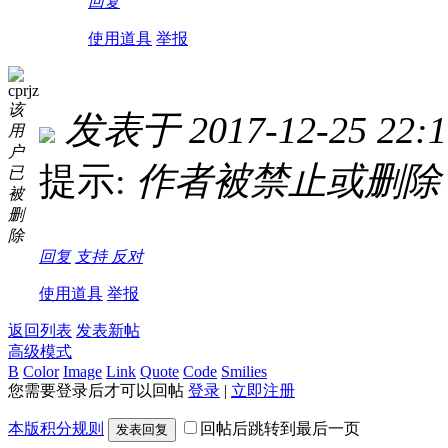
回复
使用道具
举报
cprjz
该
发表于 2017-12-25 22:1
用
户
提示:
作者被禁止或删除
已
被
删
除
回复
支持
反对
使用道具
举报
返回列表
发表新帖
高级模式
B
Color
Image
Link
Quote
Code
Smilies
您需要登录后才可以回帖
登录
|
立即注册
本版积分规则
回帖后跳转到最后一页
发表回复