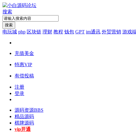
搜索
搜索
电玩城
php
区块链
理财
教程
钱包
GPT
im通讯
外贸营销
游戏
充值美金
特惠VIP
有偿投稿
注册
登录
源码资源
BBS
精品源码
棋牌源码
vip开通