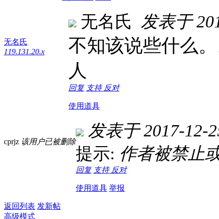
无名氏
发表于 2016
不知该说些什么。
无名氏
119.131.20.x
人
回复
支持
反对
使用道具
发表于 2017-12-25
cprjz
该用户已被删除
提示:
作者被禁止或
回复
支持
反对
使用道具
举报
返回列表
发新帖
高级模式