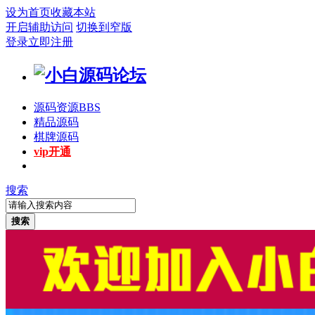
设为首页
收藏本站
开启辅助访问
切换到窄版
登录
立即注册
源码资源
BBS
精品源码
棋牌源码
vip开通
搜索
搜索