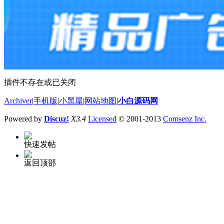
插件不存在或已关闭
Archiver
|
手机版
|
小黑屋
|
网站地图
|
小白源码网
Powered by
Discuz!
X3.4
Licensed
© 2001-2013
Comsenz Inc.
快速发帖
返回顶部