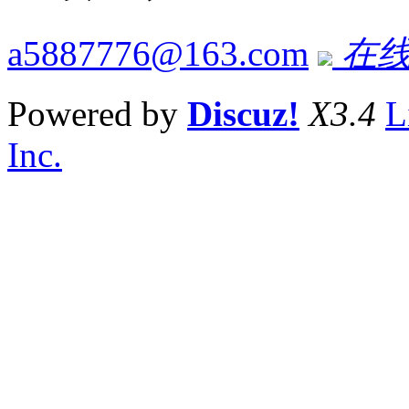
a5887776@163.com
在线
Powered by
Discuz!
X3.4
L
Inc.