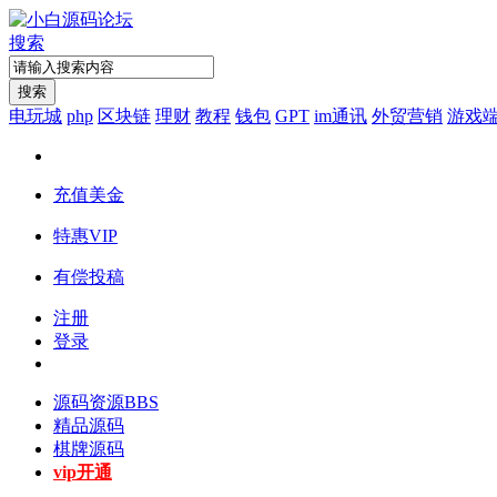
搜索
搜索
电玩城
php
区块链
理财
教程
钱包
GPT
im通讯
外贸营销
游戏
充值美金
特惠VIP
有偿投稿
注册
登录
源码资源
BBS
精品源码
棋牌源码
vip开通