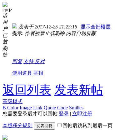
cprjz
该
用
发表于 2017-12-25 21:23:15
|
显示全部楼层
户
提示:
作者被禁止或删除 内容自动屏蔽
已
被
删
除
回复
支持
反对
使用道具
举报
返回列表
发表新帖
高级模式
B
Color
Image
Link
Quote
Code
Smilies
您需要登录后才可以回帖
登录
|
立即注册
本版积分规则
回帖后跳转到最后一页
发表回复