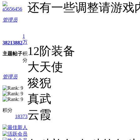
还有一些调整请游戏
a5656456
管理员
1
万
3821
3882
12阶装备
主题
帖子
积
分
大天使
管理员
狻猊
真武
积分
云霞
18373