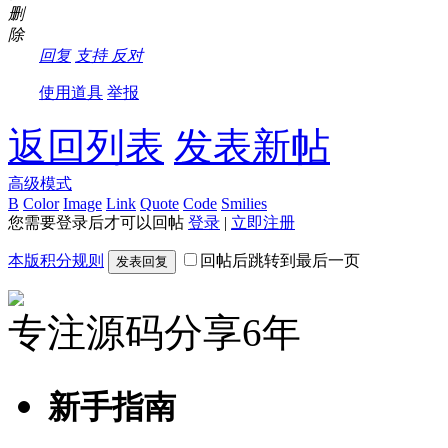
删
除
回复
支持
反对
使用道具
举报
返回列表
发表新帖
高级模式
B
Color
Image
Link
Quote
Code
Smilies
您需要登录后才可以回帖
登录
|
立即注册
本版积分规则
回帖后跳转到最后一页
发表回复
专注源码分享6年
新手指南