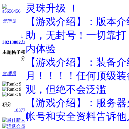
灵珠升级 ！
a5656456
【游戏介绍】：版本介
管理员
助，无封号！一切靠打
1
万
3821
3882
内体验
主题
帖子
积
分
【游戏介绍】：装备介绍
月！！！！任何顶级装
管理员
观，但绝不会泛滥
【游戏介绍】：服务器
积分
18377
帐号和安全资料告诉他