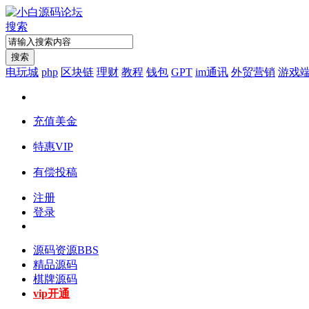
搜索
搜索
电玩城
php
区块链
理财
教程
钱包
GPT
im通讯
外贸营销
游戏
充值美金
特惠VIP
有偿投稿
注册
登录
源码资源
BBS
精品源码
棋牌源码
vip开通