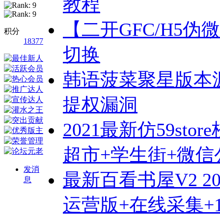
教程
【二开GFC/H5
积分
18377
切换
韩语菠菜聚星版本
提权漏洞
2021最新仿59stor
超市+学生街+微
发消
最新百看书屋V2 20
息
运营版+在线采集+