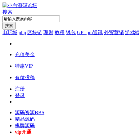
搜索
搜索
电玩城
php
区块链
理财
教程
钱包
GPT
im通讯
外贸营销
游戏
充值美金
特惠VIP
有偿投稿
注册
登录
源码资源
BBS
精品源码
棋牌源码
vip开通