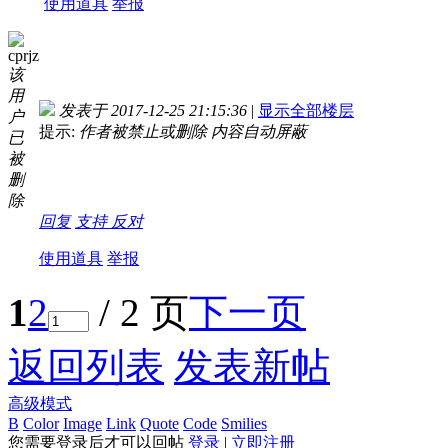
使用道具
举报
cprjz
该
用
发表于 2017-12-25 21:15:36
|
显示全部楼层
户
提示:
作者被禁止或删除 内容自动屏蔽
已
被
删
除
回复
支持
反对
使用道具
举报
1
2
/ 2 页
下一页
返回列表
发表新帖
高级模式
B
Color
Image
Link
Quote
Code
Smilies
您需要登录后才可以回帖
登录
|
立即注册