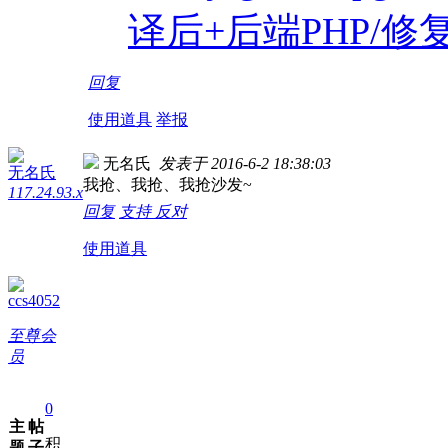
译后+后端PHP/
回复
使用道具
举报
无名氏
发表于 2016-6-2 18:38:03
无名氏
我抢、我抢、我抢沙发~
117.24.93.x
回复
支持
反对
使用道具
ccs4052
至尊会
员
0
主
帖
积
题
子