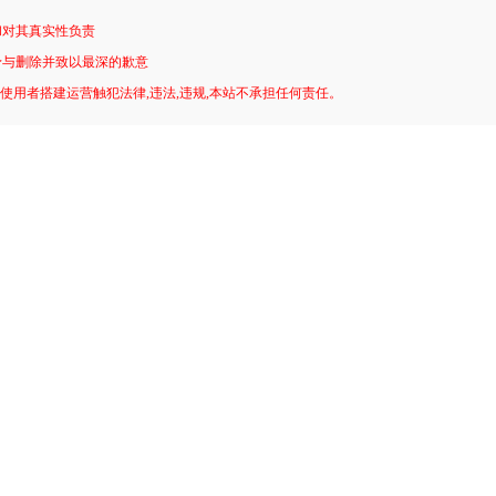
和对其真实性负责
予与删除并致以最深的歉意
!使用者搭建运营触犯法律,违法,违规,本站不承担任何责任。