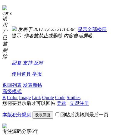
cprjz
该
用
发表于 2017-12-25 21:13:38
|
显示全部楼层
户
提示:
作者被禁止或删除 内容自动屏蔽
已
被
删
除
回复
支持
反对
使用道具
举报
返回列表
发表新帖
高级模式
B
Color
Image
Link
Quote
Code
Smilies
您需要登录后才可以回帖
登录
|
立即注册
本版积分规则
回帖后跳转到最后一页
发表回复
专注源码分享6年