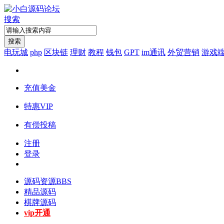
搜索
搜索
电玩城
php
区块链
理财
教程
钱包
GPT
im通讯
外贸营销
游戏
充值美金
特惠VIP
有偿投稿
注册
登录
源码资源
BBS
精品源码
棋牌源码
vip开通