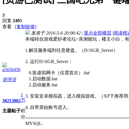
3
回复
2405
查看
[复制链接]
发表于 2016-5-6 20:08:42
|
显示全部楼层
|
阅读模
本端转自游戏爱好者论坛<亲测能玩，楼主小白，有
1.解压服务端到任意硬盘。（D:\SGB_Server）
2. 运行D:\SGB_Server：
a5656456
0.装虚拟网卡（仅需首次）.bat
1.启动数据.bat
管理员
2.启动服务.bat
1
3. 安装安卓模拟器，进入模拟游戏。（XP下推荐
万
3821
3882
4. 自带原始账号进入。
主题
帖子
积
分
========================================
MYSQL: