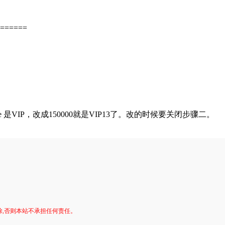
======
币，charge 是VIP，改成150000就是VIP13了。改的时候要关闭步骤二。
。
除,否则本站不承担任何责任。