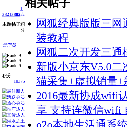
相关帖子
1
万
3821
3882
网狐经典版版三网通
主题
帖子
积
分
装教程
管理员
网狐二次开发三通
新版小京东V5.0二
积分
猫采集+虚拟销量+
18375
2016最新协成wi
享 支持连微信wif
o2o本地生活通系统