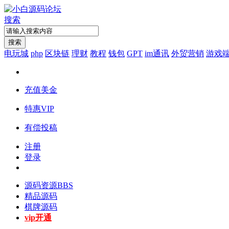
搜索
搜索
电玩城
php
区块链
理财
教程
钱包
GPT
im通讯
外贸营销
游戏
充值美金
特惠VIP
有偿投稿
注册
登录
源码资源
BBS
精品源码
棋牌源码
vip开通