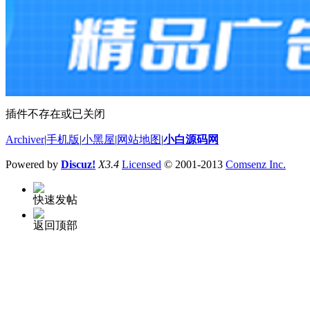
插件不存在或已关闭
Archiver
|
手机版
|
小黑屋
|
网站地图
|
小白源码网
Powered by
Discuz!
X3.4
Licensed
© 2001-2013
Comsenz Inc.
快速发帖
返回顶部