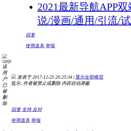
2021最新导航APP
说/漫画/通用/引流/
回复
使用道具
举报
cprjz
该
用
发表于 2017-12-25 20:25:34
|
显示全部楼层
户
提示:
作者被禁止或删除 内容自动屏蔽
已
被
删
除
回复
支持
反对
使用道具
举报