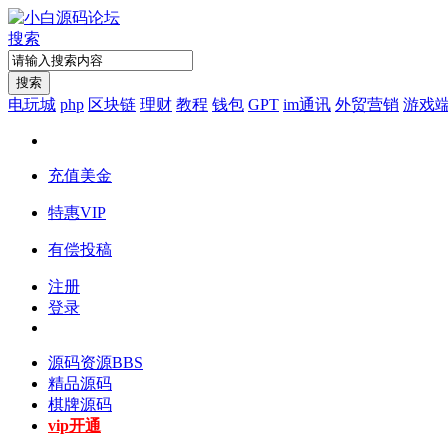
搜索
搜索
电玩城
php
区块链
理财
教程
钱包
GPT
im通讯
外贸营销
游戏
充值美金
特惠VIP
有偿投稿
注册
登录
源码资源
BBS
精品源码
棋牌源码
vip开通