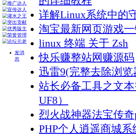
的详细教程
详解Linux系统中的
淘宝最新网页游戏一
linux 终端 关于 Zsh
发消
快乐赚整站网赚源码
息
迅雷9(完整去除浏览器) 
站长必备工具之文本
UF8）
烈火战神器法宝传奇
PHP个人逍遥商城系