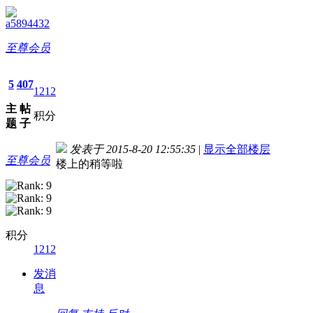
a5894432
至尊会员
5
407
1212
主
帖
积分
题
子
发表于 2015-8-20 12:55:35
|
显示全部楼层
至尊会员
楼上的稍等啦
积分
1212
发消
息