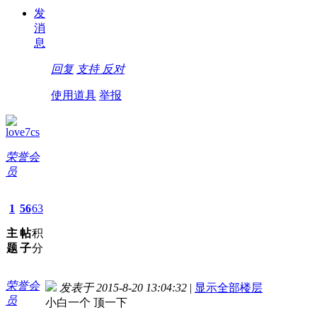
发
消
息
回复
支持
反对
使用道具
举报
love7cs
荣誉会
员
1
56
63
主
帖
积
题
子
分
荣誉会
发表于 2015-8-20 13:04:32
|
显示全部楼层
员
小白一个 顶一下