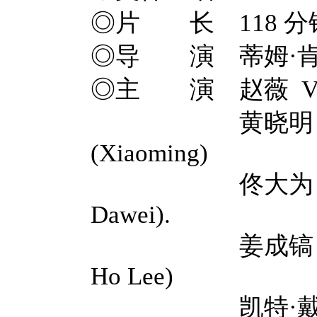
◎片 长 118 分
◎导 演 蒂姆·肯德尔 T
◎主 演 赵薇 Vicki 
黄晓明 Xiaomi
(Xiaoming)
佟大为 Dawei T
Dawei).
姜成镐 Sung Ka
Ho Lee)
凯特·戴琳斯 Ka