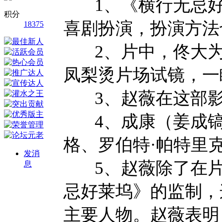
1、《横行无忌好
积分
喜剧扮演，扮演方法
18375
2、片中，佟大为
凤梨烫片场试镜，一
3、赵薇在这部影
4、成康（姜成镐）
格、罗伯特·帕特里
发消
5、赵薇除了在片
息
忌好莱坞》的监制，
主要人物。赵薇表明