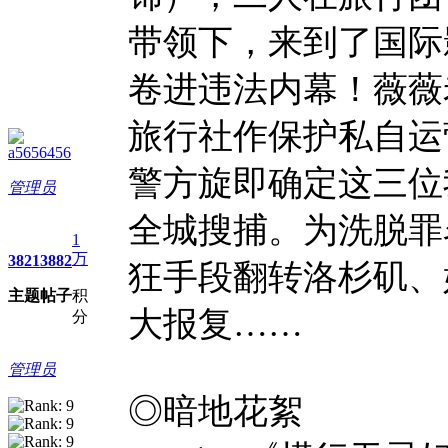
带领下，来到了国际
卷进违法内幕！薇薇老
旅行社作保护私自运
a5656456
警方旋即确定这三位
管理员
全城搜捕。为洗脱罪
1
万
3821
3882
狂手段翻转洛杉矶、
主题
帖子
积
大报复……
分
管理员
◎暗地花絮