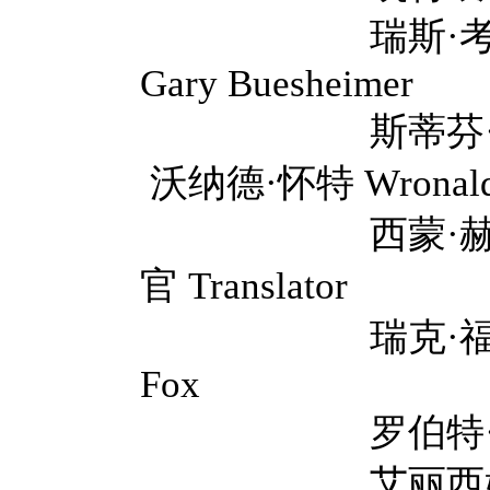
瑞斯·考罗 Rhy
Gary Buesheimer
斯蒂芬·托布罗斯基 
沃纳德·怀特 Wronald 
西蒙·赫尔伯格 Si
官 Translator
瑞克·福克斯 Ric
Fox
罗伯特·帕特里克 R
艾丽西娅·维拉-贝利 