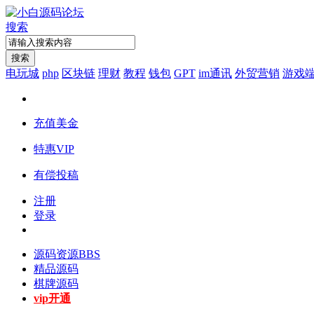
搜索
搜索
电玩城
php
区块链
理财
教程
钱包
GPT
im通讯
外贸营销
游戏
充值美金
特惠VIP
有偿投稿
注册
登录
源码资源
BBS
精品源码
棋牌源码
vip开通