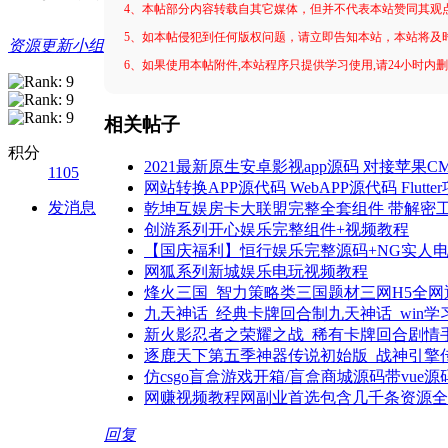
4、本帖部分内容转载自其它媒体，但并不代表本站赞同其观
5、如本帖侵犯到任何版权问题，请立即告知本站，本站将及
资源更新小组
6、如果使用本帖附件,本站程序只提供学习使用,请24小时内
相关帖子
积分
2021最新原生安卓影视app源码 对接苹果CM
1105
网站转换APP源代码 WebAPP源代码 Flut
发消息
乾坤互娱房卡大联盟完整全套组件 带解密
创游系列开心娱乐完整组件+视频教程
【国庆福利】恒行娱乐完整源码+NG实人电
网狐系列新城娱乐电玩视频教程
烽火三国_智力策略类三国题材三网H5全
九天神话_经典卡牌回合制九天神话_win学
新火影忍者之荣耀之战_稀有卡牌回合剧情手游
逐鹿天下第五季神器传说初始版_战神引擎传
仿csgo盲盒游戏开箱/盲盒商城源码带vue
网赚视频教程网副业首选包含几千条资源全
回复