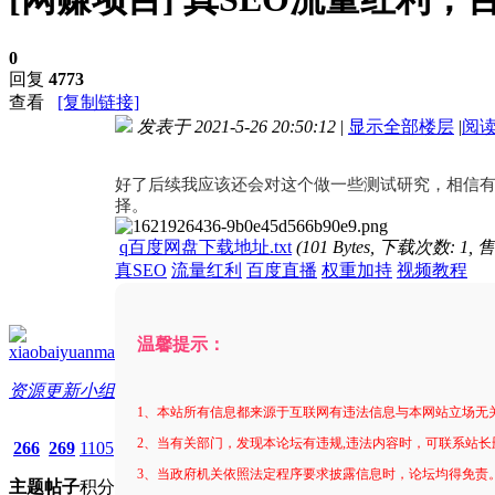
0
回复
4773
查看
[复制链接]
发表于 2021-5-26 20:50:12
|
显示全部楼层
|
阅
进入图片模式
好了后续我应该还会对这个做一些测试研究，相信有
择。
q百度网盘下载地址.txt
(101 Bytes, 下载次数: 1, 
真SEO
流量红利
百度直播
权重加持
视频教程
温馨提示：
xiaobaiyuanma
资源更新小组
1、本站所有信息都来源于互联网有违法信息与本网站立场无
2、当有关部门，发现本论坛有违规,违法内容时，可联系站长
266
269
1105
3、当政府机关依照法定程序要求披露信息时，论坛均得免责
主题
帖子
积分