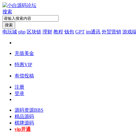
搜索
搜索
电玩城
php
区块链
理财
教程
钱包
GPT
im通讯
外贸营销
游戏
充值美金
特惠VIP
有偿投稿
注册
登录
源码资源
BBS
精品源码
棋牌源码
vip开通