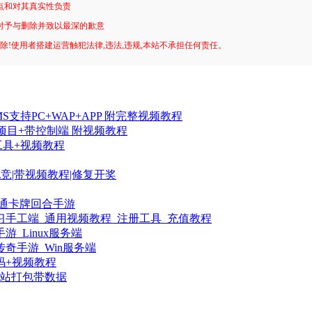
点和对其真实性负责
时予与删除并致以最深的歉意
删除!使用者搭建运营触犯法律,违法,违规,本站不承担任何责任。
S支持PC+WAP+APP 附完整视频教程
ter项目+带控制端 附视频教程
工具+视频教程
竞|带视频教程|修复开奖
网通卡牌回合手游
习手工端_通用视频教程_注册工具_充值教程
_Linux服务端
奇手游_Win服务端
源码+视频教程
站打包带数据