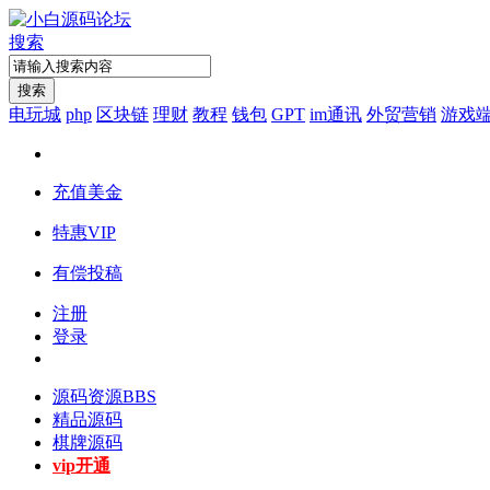
搜索
搜索
电玩城
php
区块链
理财
教程
钱包
GPT
im通讯
外贸营销
游戏
充值美金
特惠VIP
有偿投稿
注册
登录
源码资源
BBS
精品源码
棋牌源码
vip开通