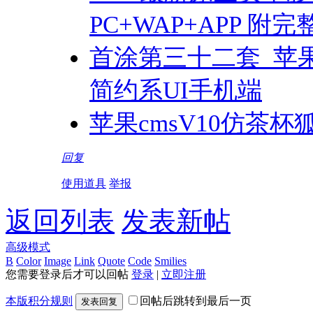
PC+WAP+APP 附
首涂第三十二套_苹果
简约系UI手机端
苹果cmsV10仿茶
回复
使用道具
举报
返回列表
发表新帖
高级模式
B
Color
Image
Link
Quote
Code
Smilies
您需要登录后才可以回帖
登录
|
立即注册
本版积分规则
回帖后跳转到最后一页
发表回复