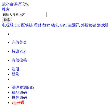
搜索
搜索
电玩城
php
区块链
理财
教程
钱包
GPT
im通讯
外贸营销
游戏
充值美金
特惠VIP
有偿投稿
注册
登录
源码资源
BBS
精品源码
棋牌源码
vip开通