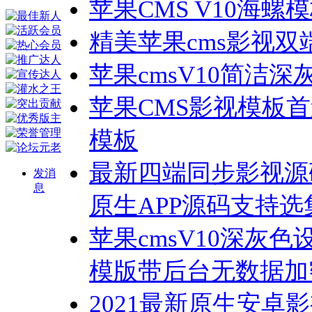
苹果CMS V10海螺
精美苹果cms影视双端
苹果cmsV10简洁
苹果CMS影视模板
模板
最新四端同步影视源码苹
发消
息
原生APP源码支持选
苹果cmsV10深灰
模版带后台无数据加
2021最新原生安卓影