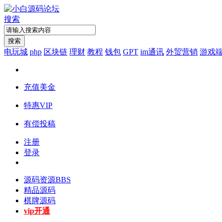
搜索
搜索
电玩城
php
区块链
理财
教程
钱包
GPT
im通讯
外贸营销
游戏
充值美金
特惠VIP
有偿投稿
注册
登录
源码资源
BBS
精品源码
棋牌源码
vip开通