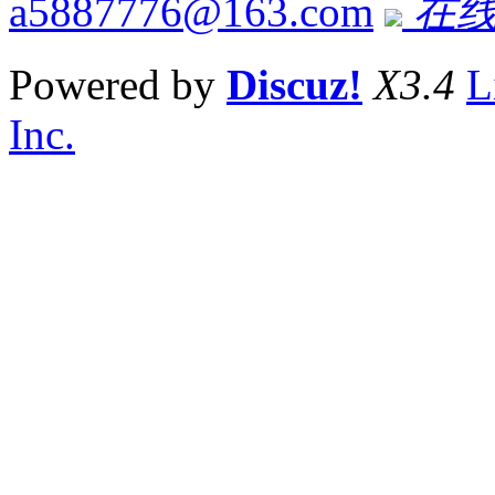
a5887776@163.com
在线
Powered by
Discuz!
X3.4
L
Inc.