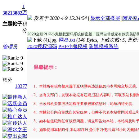
1
万
3821
3882
发表于 2020-4-9 15:34:54
|
显示全部楼层
|
阅读模
主题
帖子
积
进入图片模式
分
2020全新PHP小鬼授权源码系统解密版，源码自带独家有效完美防
网盘.txt
(140 Bytes, 下载次数: 5, 售价
2020授权源码
PHP小鬼授权
防黑授权系统
管理员
温馨提示：
积分
18377
1、本站所有信息都来源于互联网有违法信息与本网站立场无关
2、当有关部门，发现本论坛有违规,违法内容时，可联系站长删
3、当政府机关依照法定程序要求披露信息时，论坛均得免责。
4、本帖部分内容转载自其它媒体，但并不代表本站赞同其观点
5、如本帖侵犯到任何版权问题，请立即告知本站，本站将及时
6、如果使用本帖附件,本站程序只提供学习使用,请24小时内删除