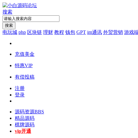
搜索
搜索
电玩城
php
区块链
理财
教程
钱包
GPT
im通讯
外贸营销
游戏
充值美金
特惠VIP
有偿投稿
注册
登录
源码资源
BBS
精品源码
棋牌源码
vip开通