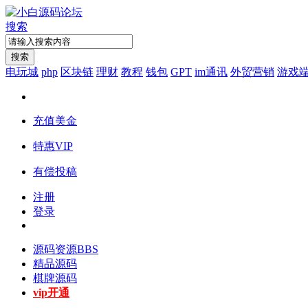
搜索
搜索
电玩城
php
区块链
理财
教程
钱包
GPT
im通讯
外贸营销
游戏
充值美金
特惠VIP
有偿投稿
注册
登录
源码资源
BBS
精品源码
棋牌源码
vip开通