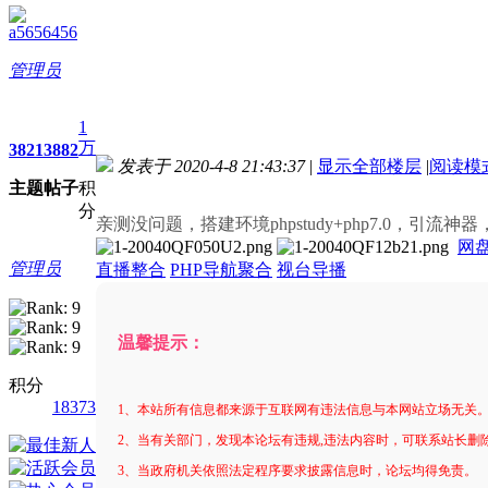
a5656456
管理员
1
万
3821
3882
发表于 2020-4-8 21:43:37
|
显示全部楼层
|
阅读模
主题
帖子
积
进入图片模式
分
亲测没问题，搭建环境phpstudy+php7.0，引
网盘.
管理员
直播整合
PHP导航聚合
视台导播
温馨提示：
积分
18373
1、本站所有信息都来源于互联网有违法信息与本网站立场无关
2、当有关部门，发现本论坛有违规,违法内容时，可联系站长删
3、当政府机关依照法定程序要求披露信息时，论坛均得免责。