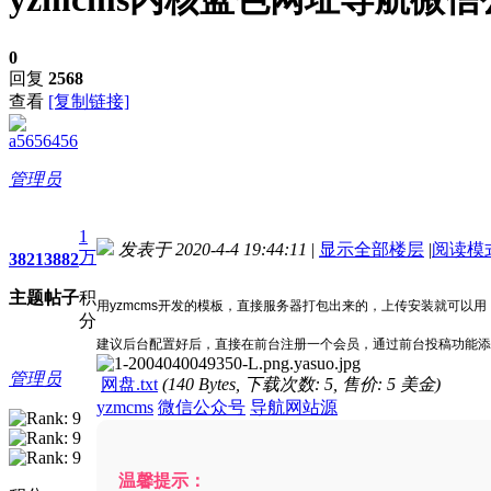
0
回复
2568
查看
[复制链接]
a5656456
管理员
1
发表于 2020-4-4 19:44:11
|
显示全部楼层
|
阅读模
万
3821
3882
进入图片模式
主题
帖子
积
用yzmcms开发的模板，直接服务器打包出来的，上传安装就可以
分
建议后台配置好后，直接在前台注册一个会员，通过前台投稿功能添
管理员
网盘.txt
(140 Bytes, 下载次数: 5, 售价: 5 美金)
yzmcms
微信公众号
导航网站源
温馨提示：