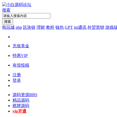
搜索
搜索
电玩城
php
区块链
理财
教程
钱包
GPT
im通讯
外贸营销
游戏
充值美金
特惠VIP
有偿投稿
注册
登录
源码资源
BBS
精品源码
棋牌源码
vip开通