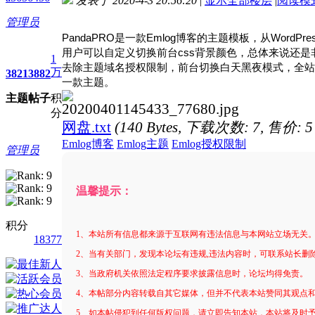
发表于 2020-4-3 20:56:20
|
显示全部楼层
|
阅读模
进入图片模式
管理员
PandaPRO是一款Emlog博客的主题模板，从WordPr
用户可以自定义切换前台css背景颜色，总体来说还是
1
去除主题域名授权限制，前台切换白天黑夜模式，全站a
万
3821
3882
一款主题。
主题
帖子
积
分
网盘.txt
(140 Bytes, 下载次数: 7, 售价: 
Emlog博客
Emlog主题
Emlog授权限制
管理员
温馨提示：
积分
1、本站所有信息都来源于互联网有违法信息与本网站立场无关
18377
2、当有关部门，发现本论坛有违规,违法内容时，可联系站长删
3、当政府机关依照法定程序要求披露信息时，论坛均得免责。
4、本帖部分内容转载自其它媒体，但并不代表本站赞同其观点
5、如本帖侵犯到任何版权问题，请立即告知本站，本站将及时