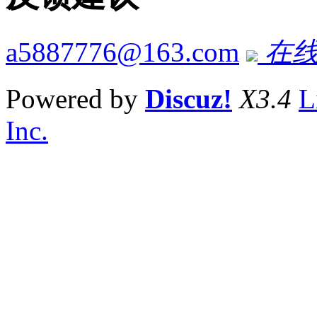
a5887776@163.com
在线
Powered by
Discuz!
X3.4
L
Inc.