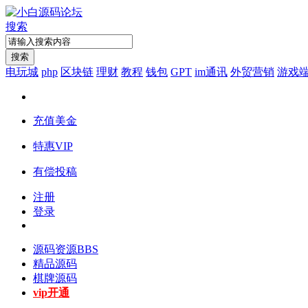
搜索
搜索
电玩城
php
区块链
理财
教程
钱包
GPT
im通讯
外贸营销
游戏
充值美金
特惠VIP
有偿投稿
注册
登录
源码资源
BBS
精品源码
棋牌源码
vip开通