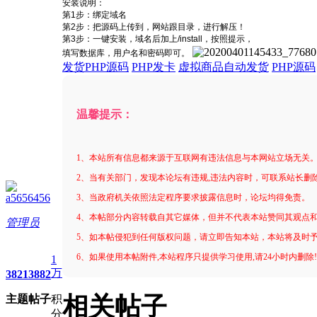
安装说明：
第1步：绑定域名
第2步：把源码上传到，网站跟目录，进行解压！
第3步：一键安装，域名后加上/install，按照提示，
填写数据库，用户名和密码即可。
发货PHP源码
PHP发卡
虚拟商品自动发货
PHP源码
温馨提示：
1、本站所有信息都来源于互联网有违法信息与本网站立场无关
2、当有关部门，发现本论坛有违规,违法内容时，可联系站长删
a5656456
3、当政府机关依照法定程序要求披露信息时，论坛均得免责。
4、本帖部分内容转载自其它媒体，但并不代表本站赞同其观点
管理员
5、如本帖侵犯到任何版权问题，请立即告知本站，本站将及时
6、如果使用本帖附件,本站程序只提供学习使用,请24小时内删除
1
万
3821
3882
相关帖子
主题
帖子
积
分