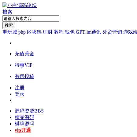
搜索
搜索
电玩城
php
区块链
理财
教程
钱包
GPT
im通讯
外贸营销
游戏
充值美金
特惠VIP
有偿投稿
注册
登录
源码资源
BBS
精品源码
棋牌源码
vip开通