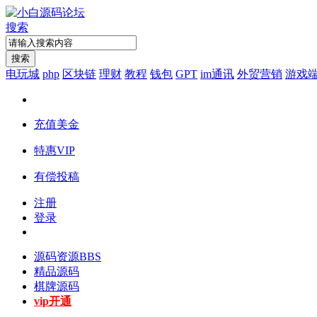
搜索
搜索
电玩城
php
区块链
理财
教程
钱包
GPT
im通讯
外贸营销
游戏
充值美金
特惠VIP
有偿投稿
注册
登录
源码资源
BBS
精品源码
棋牌源码
vip开通