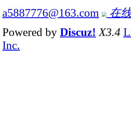
a5887776@163.com
在线
Powered by
Discuz!
X3.4
L
Inc.