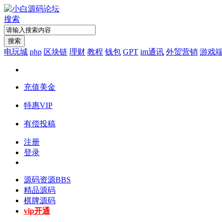
搜索
搜索
电玩城
php
区块链
理财
教程
钱包
GPT
im通讯
外贸营销
游戏
充值美金
特惠VIP
有偿投稿
注册
登录
源码资源
BBS
精品源码
棋牌源码
vip开通