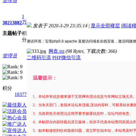
管理员
1
万
3821
3882
发表于 2020-3-29 23:35:14
|
显示全部楼层
|
阅读
主题
帖子
积
进入图片模式
分
测试环境：宝塔php5.6 apache 直接访问域名在线安装，激活码
网盘.txt
(98 Bytes, 下载次数: 366)
管理员
二维码引流
PHP微信引流
温馨提示：
积分
18377
1、本站所有信息都来源于互联网有违法信息与本网站立场无关
2、当有关部门，发现本论坛有违规,违法内容时，可联系站长删
3、当政府机关依照法定程序要求披露信息时，论坛均得免责。
4、本帖部分内容转载自其它媒体，但并不代表本站赞同其观点
5、如本帖侵犯到任何版权问题，请立即告知本站，本站将及时