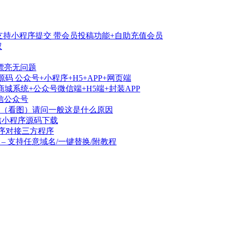
支持小程序提交 带会员投稿功能+自助充值会员
权
漂亮无问题
码 公众号+小程序+H5+APP+网页端
城系统+公众号微信端+H5端+封装APP
信公众号
（看图）请问一般这是什么原因
信小程序源码下载
程序对接三方程序
 – 支持任意域名/一键替换/附教程