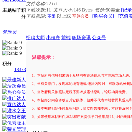
文件名称:
22.txt
下载次数:
11
文件大小:
146 Bytes
售价:
50美金
[记录
主题
帖子
积
下载权限:
以上或
[购买会员]
[充值
分
不限
至尊会员
管理员
招聘大师
小程序
前端
职场资讯
公众号
温馨提示：
积分
18373
1、本站所有信息都来源于互联网有违法信息与本网站立场无关
2、当有关部门，发现本论坛有违规,违法内容时，可联系站长删
3、当政府机关依照法定程序要求披露信息时，论坛均得免责。
4、本帖部分内容转载自其它媒体，但并不代表本站赞同其观点
5、如本帖侵犯到任何版权问题，请立即告知本站，本站将及时
6、如果使用本帖附件,本站程序只提供学习使用,请24小时内删除