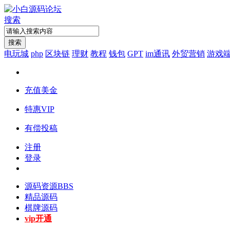
搜索
搜索
电玩城
php
区块链
理财
教程
钱包
GPT
im通讯
外贸营销
游戏
充值美金
特惠VIP
有偿投稿
注册
登录
源码资源
BBS
精品源码
棋牌源码
vip开通