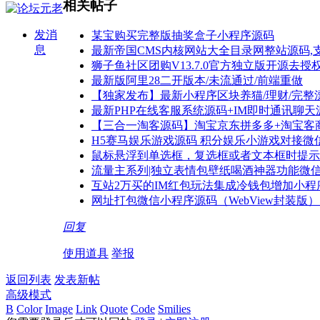
相关帖子
发消
某宝购买完整版抽奖盒子小程序源码
息
最新帝国CMS内核网站大全目录网整站源码,
狮子鱼社区团购V13.7.0官方独立版开源去授
最新版阿里28二开版本/未流通过/前端重做
【独家发布】最新小程序区块养猫/理财/完整
最新PHP在线客服系统源码+IM即时通讯聊天源
【三合一淘客源码】淘宝京东拼多多+淘宝客商
H5赛马娱乐游戏源码 积分娱乐小游戏对接微
鼠标悬浮到单选框，复选框或者文本框时提示
流量主系列|独立表情包壁纸喝酒神器功能微
互站2万买的IM红包玩法集成冷钱包增加小
网址打包微信小程序源码（WebView封装版）
回复
使用道具
举报
返回列表
发表新帖
高级模式
B
Color
Image
Link
Quote
Code
Smilies