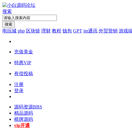
搜索
搜索
电玩城
php
区块链
理财
教程
钱包
GPT
im通讯
外贸营销
游戏
充值美金
特惠VIP
有偿投稿
注册
登录
源码资源
BBS
精品源码
棋牌源码
vip开通