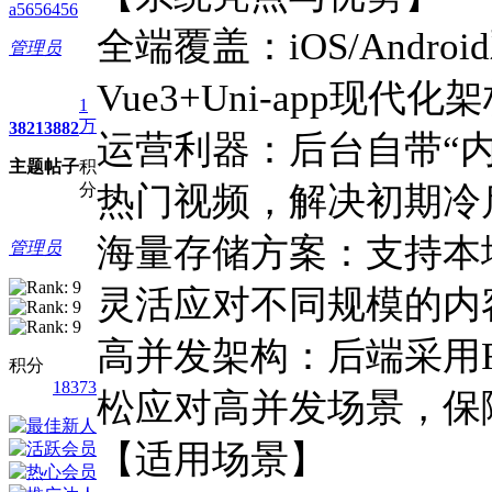
a5656456
全端覆盖：iOS/Andro
管理员
Vue3+Uni-app现
1
万
3821
3882
运营利器：后台自带“
主题
帖子
积
分
热门视频，解决初期冷
海量存储方案：支持本
管理员
灵活应对不同规模的内
高并发架构：后端采用Red
积分
18373
松应对高并发场景，保
【适用场景】