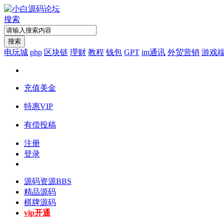
搜索
搜索
电玩城
php
区块链
理财
教程
钱包
GPT
im通讯
外贸营销
游戏
充值美金
特惠VIP
有偿投稿
注册
登录
源码资源
BBS
精品源码
棋牌源码
vip开通