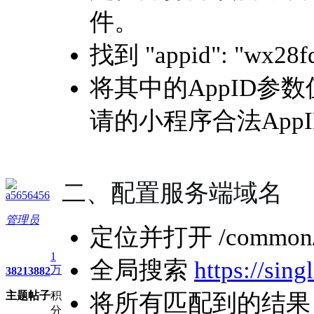
件。
找到 "appid": "wx28
将其中的AppID
请的小程序合法AppI
二、配置服务端域名
a5656456
管理员
定位并打开 /common/v
1
全局搜索
https://sin
万
3821
3882
主题
帖子
积
将所有匹配到的结果
分