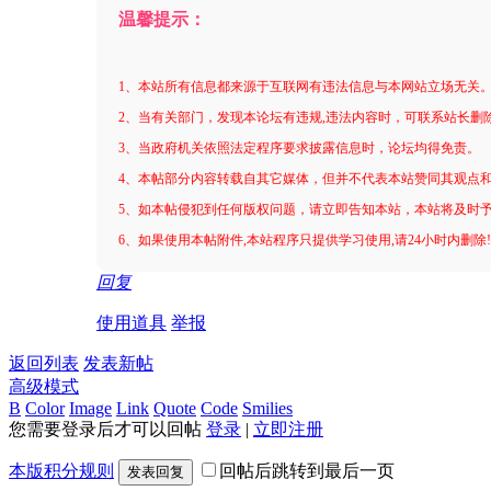
温馨提示：
1、本站所有信息都来源于互联网有违法信息与本网站立场无关
2、当有关部门，发现本论坛有违规,违法内容时，可联系站长删
3、当政府机关依照法定程序要求披露信息时，论坛均得免责。
4、本帖部分内容转载自其它媒体，但并不代表本站赞同其观点
5、如本帖侵犯到任何版权问题，请立即告知本站，本站将及时
6、如果使用本帖附件,本站程序只提供学习使用,请24小时内删除
回复
使用道具
举报
返回列表
发表新帖
高级模式
B
Color
Image
Link
Quote
Code
Smilies
您需要登录后才可以回帖
登录
|
立即注册
本版积分规则
回帖后跳转到最后一页
发表回复