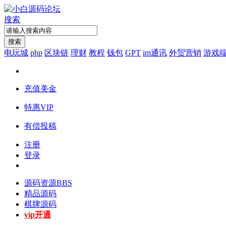
搜索
搜索
电玩城
php
区块链
理财
教程
钱包
GPT
im通讯
外贸营销
游戏
充值美金
特惠VIP
有偿投稿
注册
登录
源码资源
BBS
精品源码
棋牌源码
vip开通