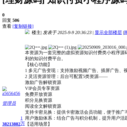
0
回复
506
查看
[复制链接]
楼主
|
发表于 2025-9-9 20:36:23
|
显示全部楼层
|
进入图片模式
本资源为一套完整的虚拟资源知识付费类小程序源码
利的知识付费平台。
【核心功能】
1 多元广告变现：支持激励视频广告、插屏广告、
2 灵活资源管理：后台可配置5类资源——
激励广告解锁资源
VIP会员专享资源
a5656456
免费开放资源
积分兑换资源
管理员
阅读全文解锁资源
支持卡密兑换：提供卡密激活会员功能，便于推广
1
用户激励体系：结合广告与积分机制，提升用户活
万
3821
3882
【适用场景】