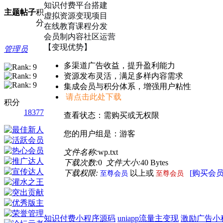
知识付费平台搭建
主题
帖子
积
虚拟资源变现项目
分
在线教育课程分发
会员制内容社区运营
【变现优势】
管理员
多渠道广告收益，提升盈利能力
资源发布灵活，满足多样内容需求
集成会员与积分体系，增强用户粘性
请点击此处下载
积分
18377
查看状态：需购买或无权限
您的用户组是：游客
文件名称:
wp.txt
下载次数:
0
文件大小:
40 Bytes
下载权限:
以上或
[购买会员
至尊会员
至尊会员
知识付费小程序源码
uniapp流量主变现
激励广告小