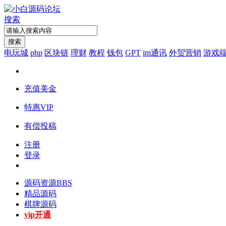
搜索
搜索
电玩城
php
区块链
理财
教程
钱包
GPT
im通讯
外贸营销
游戏
充值美金
特惠VIP
有偿投稿
注册
登录
源码资源
BBS
精品源码
棋牌源码
vip开通