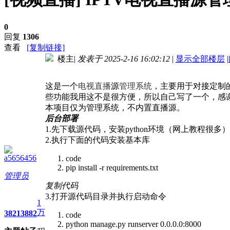
0
回复
1306
查看
[复制链接]
楼主
|
发表于 2025-2-16 16:02:12
|
显示全部楼层
|
进入图片模式
这是一个
电视直播
源
管理系统
，主要用于对接定制的
些功能我用这不是很方便，所以自己写了一个，感谢
本项目仅为管理系统，不内置直播源。
后台部署
1.先下载源代码，安装python环境（网上教程很多）
2.执行下面的代码安装基本库
a5656456
code
pip install -r requirements.txt
管理员
复制代码
3.打开源代码目录并执行启动命令
1
万
3821
3882
code
python manage.py runserver 0.0.0.0:8000