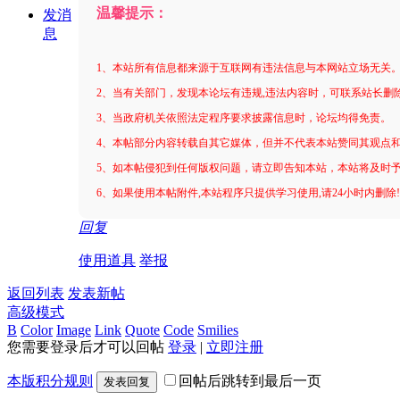
温馨提示：
发消
息
1、本站所有信息都来源于互联网有违法信息与本网站立场无关
2、当有关部门，发现本论坛有违规,违法内容时，可联系站长删
3、当政府机关依照法定程序要求披露信息时，论坛均得免责。
4、本帖部分内容转载自其它媒体，但并不代表本站赞同其观点
5、如本帖侵犯到任何版权问题，请立即告知本站，本站将及时
6、如果使用本帖附件,本站程序只提供学习使用,请24小时内删除
回复
使用道具
举报
返回列表
发表新帖
高级模式
B
Color
Image
Link
Quote
Code
Smilies
您需要登录后才可以回帖
登录
|
立即注册
本版积分规则
回帖后跳转到最后一页
发表回复