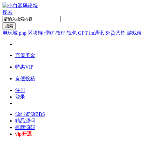
搜索
搜索
电玩城
php
区块链
理财
教程
钱包
GPT
im通讯
外贸营销
游戏
充值美金
特惠VIP
有偿投稿
注册
登录
源码资源
BBS
精品源码
棋牌源码
vip开通