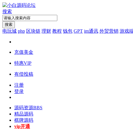
搜索
搜索
电玩城
php
区块链
理财
教程
钱包
GPT
im通讯
外贸营销
游戏
充值美金
特惠VIP
有偿投稿
注册
登录
源码资源
BBS
精品源码
棋牌源码
vip开通