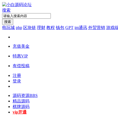
搜索
搜索
电玩城
php
区块链
理财
教程
钱包
GPT
im通讯
外贸营销
游戏
充值美金
特惠VIP
有偿投稿
注册
登录
源码资源
BBS
精品源码
棋牌源码
vip开通