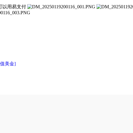
可以用易支付
充值美金]
。