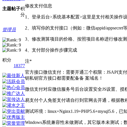
修改支付信息
主题
帖子
积
分
1、登录后台>系统基本配置>这里是支付相关操作
2、填写你的支付接口（例如：微信appid/appsecre
管理员
3、修改测算项目的价格、按照项目名称进行修改
4、支付部分操作步骤完成
积分
注*
18377
官方接口微信支付：需要开通三个权限：JSAPI支
钥私钥官方接口都需要配备备 案域名！
微信支付对应微信服务号后台设置安全JS设置、授
易支付个人免签支付请自行到官网去开通，根据教
测试环境：linux+Nginx1.19+PHP5.6+mysql5
Windows系统兼容性未做测试，其它版本未测试；