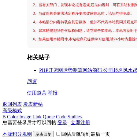
2、当有关部门，发现本论坛有违规,违法内容时，可联系站长删
3、当政府机关依照法定程序要求披露信息时，论坛均得免责。
4、本帖部分内容转载自其它媒体，但并不代表本站赞同其观点
5、如本帖侵犯到任何版权问题，请立即告知本站，本站将及时
6、如果使用本帖附件,本站程序只提供学习使用,请24小时内删除
相关帖子
PHP开运网运势测算网站源码 公司起名风水
回复
使用道具
举报
返回列表
发表新帖
高级模式
B
Color
Image
Link
Quote
Code
Smilies
您需要登录后才可以回帖
登录
|
立即注册
本版积分规则
回帖后跳转到最后一页
发表回复