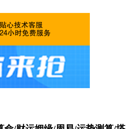
命/财运姻缘/周易/运势测算/塔