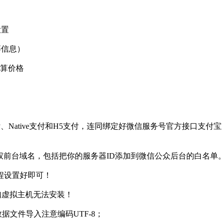
设置
t等信息）
测算价格
付、Native支付和H5支付，连同绑定好微信服务号官方接口支
权前台域名，包括把你的服务器ID添加到微信公众后台的白名单
程设置好即可！
.6，已知虚拟主机无法安装！
数据文件导入注意编码UTF-8；