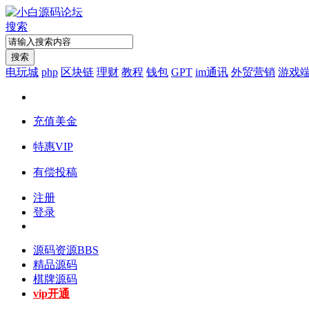
搜索
搜索
电玩城
php
区块链
理财
教程
钱包
GPT
im通讯
外贸营销
游戏
充值美金
特惠VIP
有偿投稿
注册
登录
源码资源
BBS
精品源码
棋牌源码
vip开通