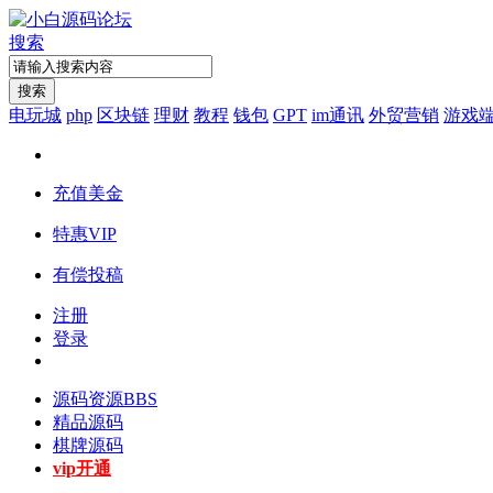
搜索
搜索
电玩城
php
区块链
理财
教程
钱包
GPT
im通讯
外贸营销
游戏
充值美金
特惠VIP
有偿投稿
注册
登录
源码资源
BBS
精品源码
棋牌源码
vip开通