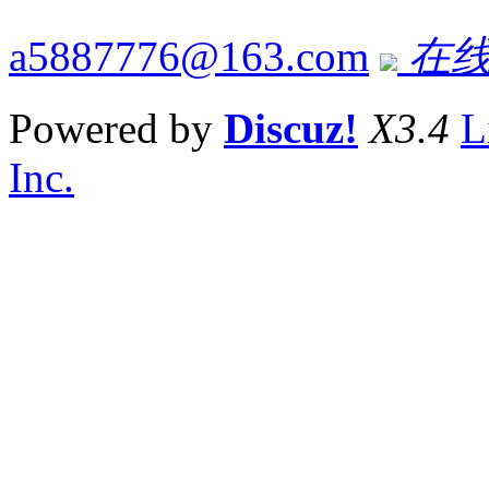
a5887776@163.com
在线
Powered by
Discuz!
X3.4
L
Inc.