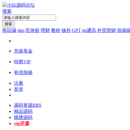
搜索
搜索
电玩城
php
区块链
理财
教程
钱包
GPT
im通讯
外贸营销
游戏
充值美金
特惠VIP
有偿投稿
注册
登录
源码资源
BBS
精品源码
棋牌源码
vip开通