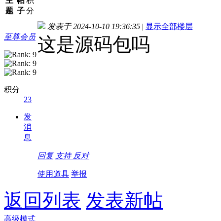
主
帖
积
题
子
分
发表于 2024-10-10 19:36:35
|
显示全部楼层
至尊会员
这是源码包吗
积分
23
发
消
息
回复
支持
反对
使用道具
举报
返回列表
发表新帖
高级模式