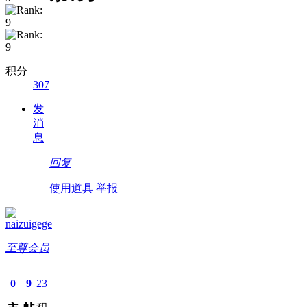
积分
307
发
消
息
回复
使用道具
举报
naizuigege
至尊会员
0
9
23