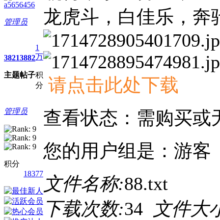
a5656456
龙虎斗，白佳乐，奔
管理员
1
万
3821
3882
主题
帖子
积
请点击此处下载
分
管理员
查看状态：需购买或
您的用户组是：游客
积分
18377
文件名称:
88.txt
下载次数:
34
文件大小