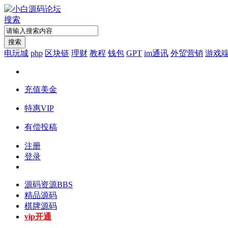
搜索
搜索
电玩城
php
区块链
理财
教程
钱包
GPT
im通讯
外贸营销
游戏
充值美金
特惠VIP
有偿投稿
注册
登录
源码资源
BBS
精品源码
棋牌源码
vip开通