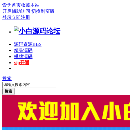
设为首页
收藏本站
开启辅助访问
切换到窄版
登录
立即注册
源码资源
BBS
精品源码
棋牌源码
vip开通
搜索
搜索