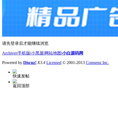
请先登录后才能继续浏览
Archiver
|
手机版
|
小黑屋
|
网站地图
|
小白源码网
Powered by
Discuz!
X3.4
Licensed
© 2001-2013
Comsenz Inc.
快速发帖
返回顶部