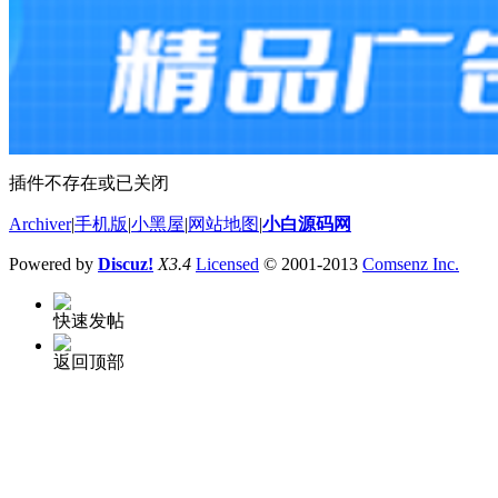
插件不存在或已关闭
Archiver
|
手机版
|
小黑屋
|
网站地图
|
小白源码网
Powered by
Discuz!
X3.4
Licensed
© 2001-2013
Comsenz Inc.
快速发帖
返回顶部