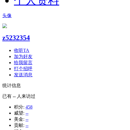
个人资料
头像
z5232354
收听TA
加为好友
给我留言
打个招呼
发送消息
统计信息
已有
--
人来访过
积分:
458
威望:
--
美金:
--
贡献:
--