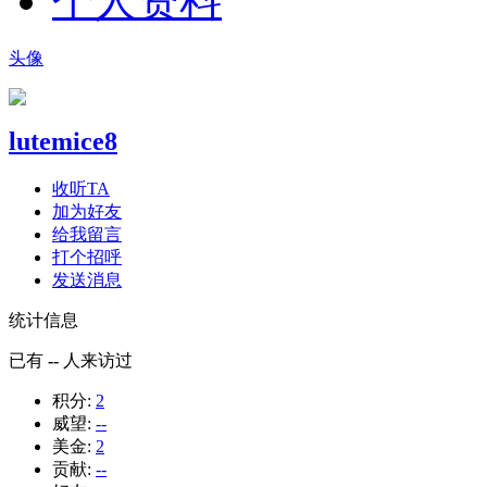
个人资料
头像
lutemice8
收听TA
加为好友
给我留言
打个招呼
发送消息
统计信息
已有
--
人来访过
积分:
2
威望:
--
美金:
2
贡献:
--