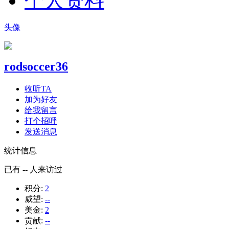
个人资料
头像
rodsoccer36
收听TA
加为好友
给我留言
打个招呼
发送消息
统计信息
已有
--
人来访过
积分:
2
威望:
--
美金:
2
贡献:
--