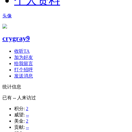
个人资料
头像
crygray9
收听TA
加为好友
给我留言
打个招呼
发送消息
统计信息
已有
--
人来访过
积分:
2
威望:
--
美金:
2
贡献:
--