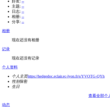
好友:
--
主题:
--
日志:
--
相册:
--
分享:
--
相册
现在还没有相册
记录
现在还没有记录
个人资料
个人主页
https://hedgedoc.eclair.ec-lyon.fr/s/YVOTG-QYh
性别
保密
生日
查看全部个
动态