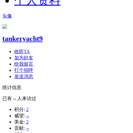
个人资料
头像
tankeryacht9
收听TA
加为好友
给我留言
打个招呼
发送消息
统计信息
已有
--
人来访过
积分:
2
威望:
--
美金:
2
贡献:
--