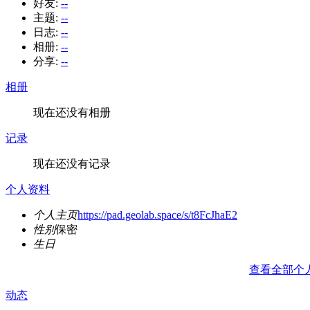
好友:
--
主题:
--
日志:
--
相册:
--
分享:
--
相册
现在还没有相册
记录
现在还没有记录
个人资料
个人主页
https://pad.geolab.space/s/t8FcJhaE2
性别
保密
生日
查看全部个
动态