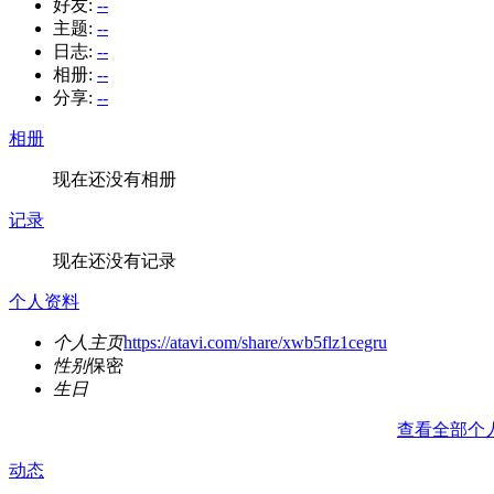
好友:
--
主题:
--
日志:
--
相册:
--
分享:
--
相册
现在还没有相册
记录
现在还没有记录
个人资料
个人主页
https://atavi.com/share/xwb5flz1cegru
性别
保密
生日
查看全部个
动态