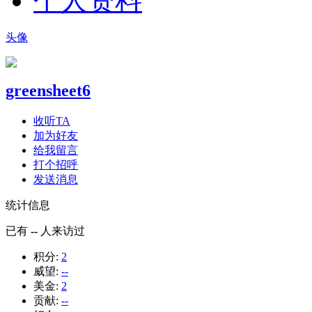
个人资料
头像
greensheet6
收听TA
加为好友
给我留言
打个招呼
发送消息
统计信息
已有
--
人来访过
积分:
2
威望:
--
美金:
2
贡献:
--