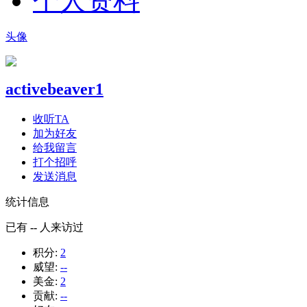
个人资料
头像
activebeaver1
收听TA
加为好友
给我留言
打个招呼
发送消息
统计信息
已有
--
人来访过
积分:
2
威望:
--
美金:
2
贡献:
--