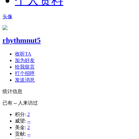
个人资料
头像
rhythmnut5
收听TA
加为好友
给我留言
打个招呼
发送消息
统计信息
已有
--
人来访过
积分:
2
威望:
--
美金:
2
贡献:
--