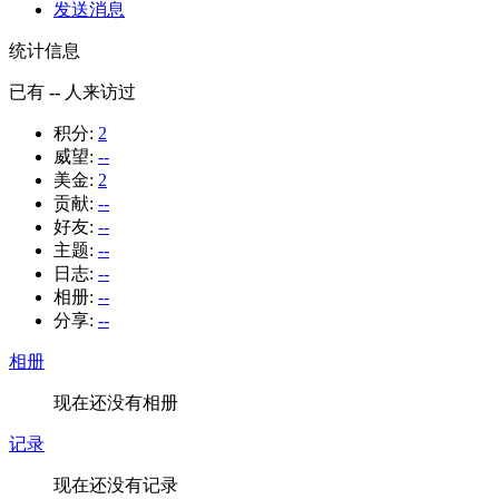
发送消息
统计信息
已有
--
人来访过
积分:
2
威望:
--
美金:
2
贡献:
--
好友:
--
主题:
--
日志:
--
相册:
--
分享:
--
相册
现在还没有相册
记录
现在还没有记录