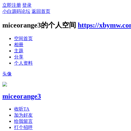
立即注册
登录
小白源码论坛
返回首页
miceorange3的个人空间
https://xbymw.c
空间首页
相册
主题
分享
个人资料
头像
miceorange3
收听TA
加为好友
给我留言
打个招呼